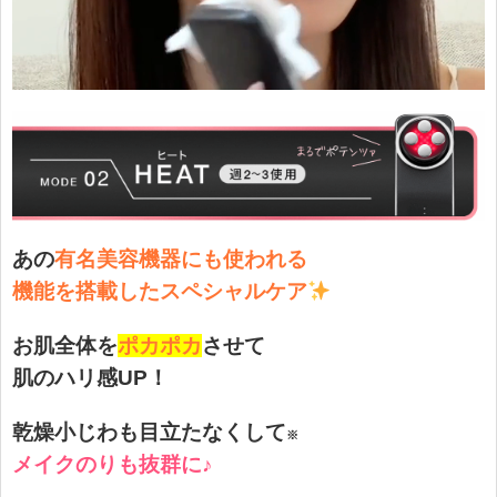
あの
有名美容機器にも使われる
機能を搭載した
スペシャルケア
お肌全体を
ポカポカ
させて
肌のハリ感UP！
乾燥小じわも目立たなくして
※
メイクのりも抜群に♪