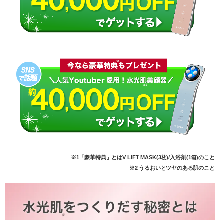
※1「豪華特典」とはV LIFT MASK(3枚)/入浴剤(1箱)のこと
※2 うるおいとツヤのある肌のこと