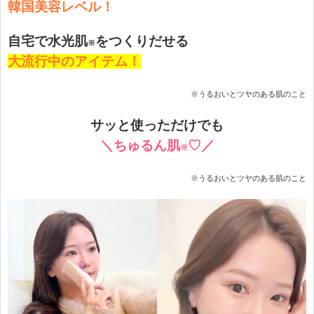
韓国美容レベル！
自宅で水光肌
をつくりだせる
※
大流行中のアイテム！
※うるおいとツヤのある肌のこと
サッと使っただけでも
＼ちゅるん
肌
♡／
※
※うるおいとツヤのある肌のこと