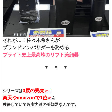
それが…！
佐々木希さんが
ブランドアンバサダーを務める
ブライト史上最高峰のリフト美顔器
▼ ▼ ▼
3度
の完
売
！
シリーズは
※1
楽天やamazonで1位
を
※2
獲得していて
超実力派の美顔器なんです。