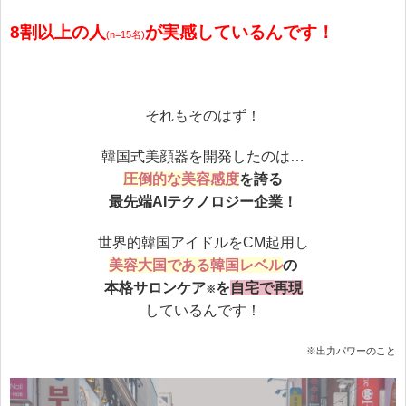
8割以上の人
が実感しているんです！
(n=15名)
それもそのはず！
韓国式美顔器を開発したのは…
圧倒的な美容感度
を誇る
最先端AIテクノロジー企業！
世界的韓国アイドルをCM起用し
美容大国である韓国レベル
の
本格サロンケア
を
自宅で再現
※
しているんです！
※出力パワーのこと