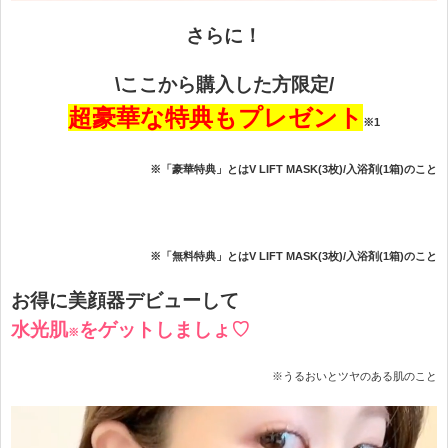
さらに！
\ここから購入した方限定/
超豪華な特典もプレゼント
※1
※「豪華特典」とはV LIFT MASK(3枚)/入浴剤(1箱)のこと
※「無料特典」とはV LIFT MASK(3枚)/入浴剤(1箱)のこと
お得に美顔器デビューして
水光肌
をゲットしましょ♡
※
※うるおいとツヤのある肌のこと