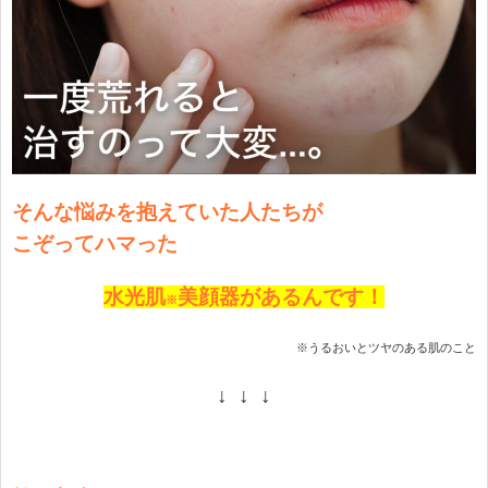
そんな悩みを抱えて
いた
人たちが
こぞってハマった
水光肌
美顔器があるんです！
※
※うるおいとツヤのある肌のこと
↓ ↓ ↓