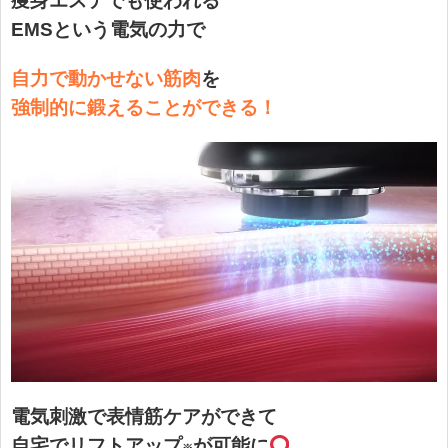
痩身エステでも使われる
EMSという電気の力で
自力で動かせない筋肉
を
強制的に鍛えることができる！
電気刺激で表情筋ケアができて
自宅でリフトアップ
が可能に
※