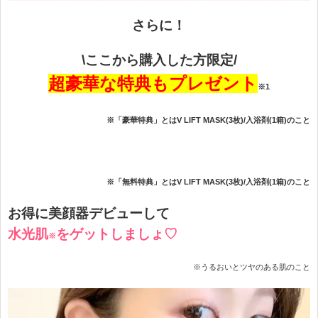
さらに！
\ここから購入した方限定/
超豪華な特典もプレゼント
※1
※「豪華特典」とはV LIFT MASK(3枚)/入浴剤(1箱)のこと
※「無料特典」とはV LIFT MASK(3枚)/入浴剤(1箱)のこと
お得に美顔器デビューして
水光肌
をゲットしましょ♡
※
※うるおいとツヤのある肌のこと