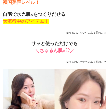
韓国美容レベル！
自宅で水光肌
をつくりだせる
※
大流行中のアイテム！
※うるおいとツヤのある肌のこと
サッと使っただけでも
＼ちゅるん
肌
♡／
※
※うるおいとツヤのある肌のこと