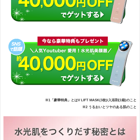
※1「豪華特典」とはV LIFT MASK(3枚)/入浴剤(1箱)のこと
※2 うるおいとツヤのある肌のこと