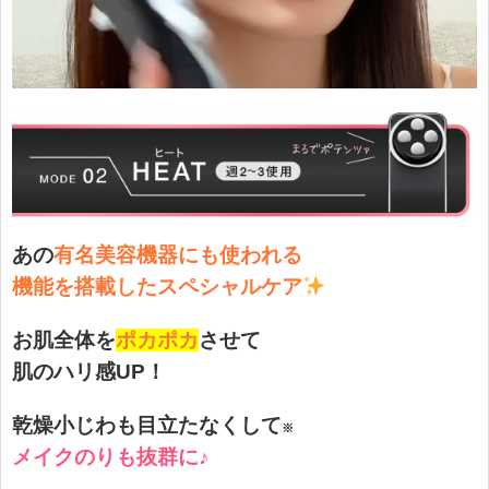
あの
有名美容機器にも使われる
機能を搭載した
スペシャルケア
お肌全体を
ポカポカ
させて
肌のハリ感UP！
乾燥小じわも目立たなくして
※
メイクのりも抜群に♪