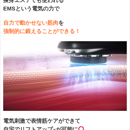
痩身エステでも使われる
EMSという電気の力で
自力で動かせない筋肉
を
強制的に鍛えることができる！
電気刺激で表情筋ケアができて
自宅でリフトアップ
が可能に
※