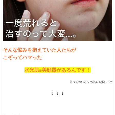
そんな悩みを抱えて
いた
人たちが
こぞってハマった
水光肌
美顔器があるんです！
※
※うるおいとツヤのある肌のこと
↓ ↓ ↓