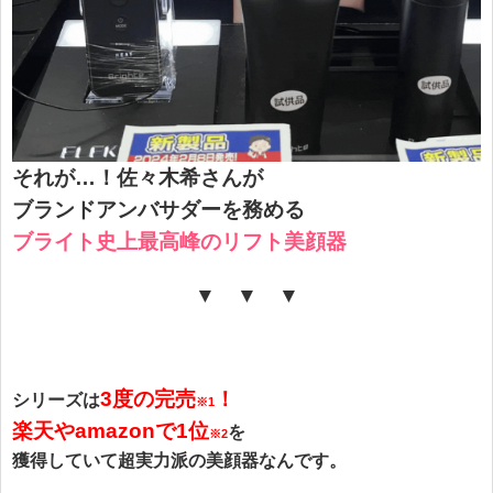
それが…！
佐々木希さんが
ブランドアンバサダーを務める
ブライト史上最高峰のリフト美顔器
▼ ▼ ▼
3度
の完
売
！
シリーズは
※1
楽天やamazonで1位
を
※2
獲得していて
超実力派の美顔器なんです。