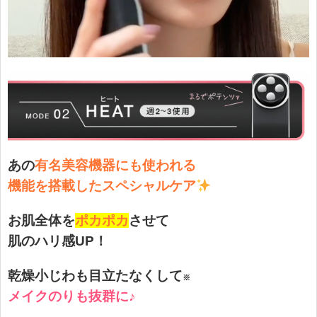
あの
有名美容機器にも使われる
機能を搭載した
スペシャルケア
お肌全体を
ポカポカ
させて
肌のハリ感UP！
乾燥小じわも目立たなくして
※
メイクのりも抜群に♪