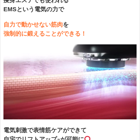
痩身エステでも使われる
EMSという電気の力で
自力で動かせない筋肉
を
強制的に鍛えることができる！
電気刺激で表情筋ケアができて
自宅でリフトアップ
が可能に
※