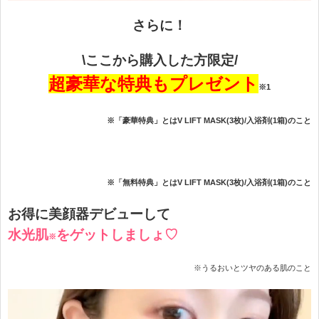
さらに！
\ここから購入した方限定/
超豪華な特典もプレゼント
※1
※「豪華特典」とはV LIFT MASK(3枚)/入浴剤(1箱)のこと
※「無料特典」とはV LIFT MASK(3枚)/入浴剤(1箱)のこと
お得に美顔器デビューして
水光肌
をゲットしましょ♡
※
※うるおいとツヤのある肌のこと