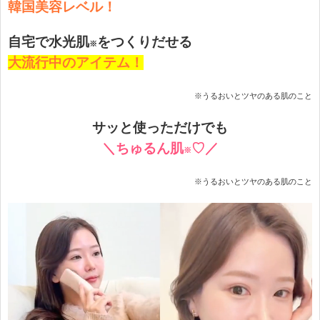
韓国美容レベル！
自宅で水光肌
をつくりだせる
※
大流行中のアイテム！
※うるおいとツヤのある肌のこと
サッと使っただけでも
＼ちゅるん
肌
♡／
※
※うるおいとツヤのある肌のこと