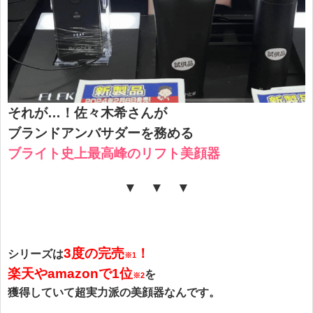
それが…！
佐々木希さんが
ブランドアンバサダーを務める
ブライト史上最高峰のリフト美顔器
▼ ▼ ▼
3度
の完
売
！
シリーズは
※1
楽天やamazonで1位
を
※2
獲得していて
超実力派の美顔器なんです。