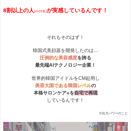
8割以上の人
が実感しているんです！
(n=15名)
それもそのはず！
韓国式美顔器を開発したのは…
圧倒的な美容感度
を誇る
最先端AIテクノロジー企業！
世界的韓国アイドルをCM起用し
美容大国である韓国レベル
の
本格サロンケア
を
自宅で再現
※
しているんです！
※出力パワーのこと