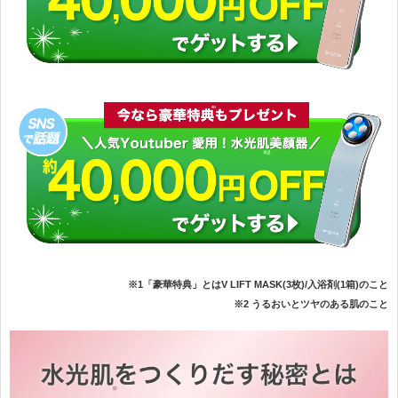
※1「豪華特典」とはV LIFT MASK(3枚)/入浴剤(1箱)のこと
※2 うるおいとツヤのある肌のこと