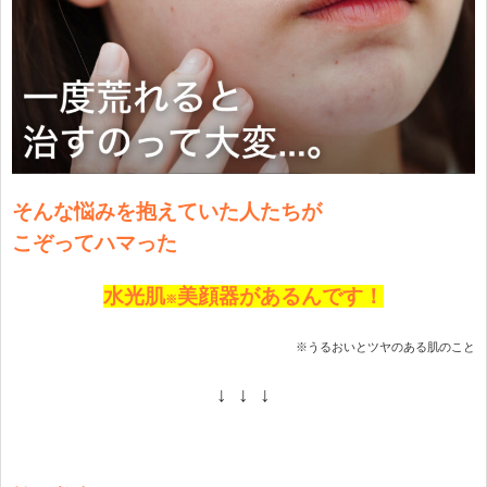
そんな悩みを抱えて
いた
人たちが
こぞってハマった
水光肌
美顔器があるんです！
※
※うるおいとツヤのある肌のこと
↓ ↓ ↓